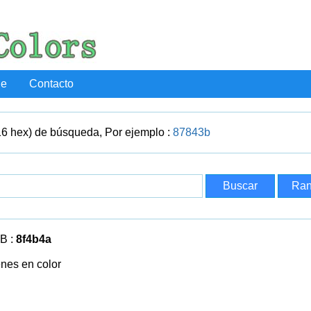
de
Contacto
16 hex) de búsqueda, Por ejemplo :
87843b
B :
8f4b4a
enes en color