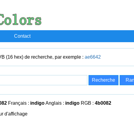
Contact
VB (16 hex) de recherche, par exemple :
ae6642
082
Français :
indigo
Anglais :
indigo
RGB :
4b0082
r d'affichage